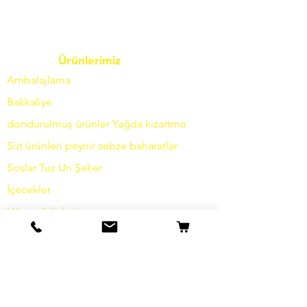
Ürünlerimiz
Ambalajlama
Bakkaliye
dondurulmuş ürünler
Yağda
kızartma
Süt ürünleri
peynir
sebze
baharatlar
Soslar
Tuz
Un
Şeker
İçecekler
Hijyen ürünleri
Çeşitli
bilgi
Hikayemiz
temas etmek