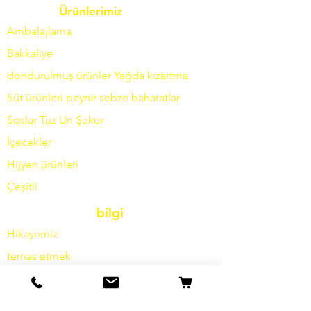
Ürünlerimiz
Ambalajlama
Bakkaliye
dondurulmuş ürünler
Yağda
kızartma
Süt ürünleri
peynir
sebze
baharatlar
Soslar
Tuz
Un
Şeker
İçecekler
Hijyen ürünleri
Çeşitli
bilgi
Hikayemiz
temas etmek
Nakliye ve İade
Şartlar ve koşullar