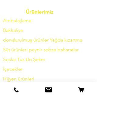
Ürünlerimiz
Ambalajlama
Bakkaliye
dondurulmuş ürünler
Yağda
kızartma
Süt ürünleri
peynir
sebze
baharatlar
Soslar
Tuz
Un
Şeker
İçecekler
Hijyen ürünleri
Çeşitli
bilgi
Hikayemiz
temas etmek
Nakliye ve İade