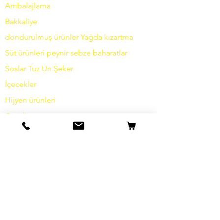
Ambalajlama
Bakkaliye
dondurulmuş ürünler
Yağda
kızartma
Süt ürünleri
peynir
sebze
baharatlar
Soslar
Tuz
Un
Şeker
İçecekler
Hijyen ürünleri
Çeşitli
bilgi
Hikayemiz
temas etmek
Nakliye ve İade
Şartlar ve koşullar
Veri koruma