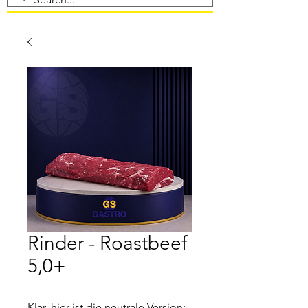
Rinder - Roastbeef
5,0+
Klar, hier ist die neutrale Version: