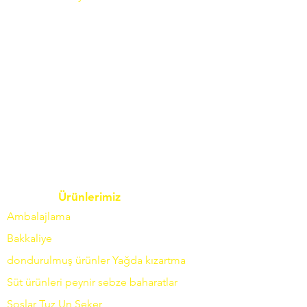
Ürünlerimiz
Ambalajlama
Bakkaliye
dondurulmuş ürünler
Yağda
kızartma
Süt ürünleri
peynir
sebze
baharatlar
Soslar
Tuz
Un
Şeker