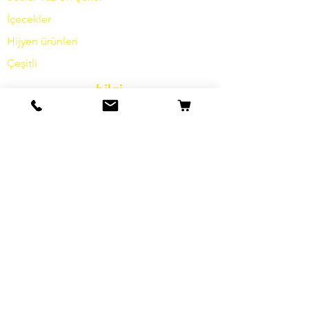
İçecekler
Hijyen ürünleri
Çeşitli
bilgi
Hikayemiz
temas etmek
Nakliye ve İade
Şartlar ve koşullar
Veri koruma
Çerezler
damga
SSS
Özel teklifler ve promosyonlar