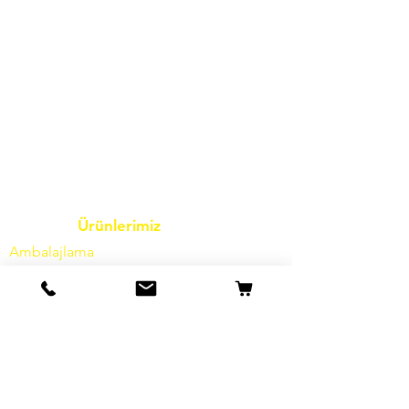
Ürünlerimiz
Ambalajlama
Bakkaliye
dondurulmuş ürünler
Yağda
kızartma
Süt ürünleri
peynir
sebze
baharatlar
Soslar
Tuz
Un
Şeker
İçecekler