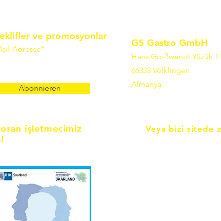
eklifler ve promosyonlar
GS Gastro GmbH
ail-Adresse*
Hans Großwendt Yüzük 1
66333 Völklingen
Almanya
Abonnieren
toran işletmecimiz
Veya bizi sitede 
!