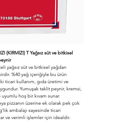
(KIRMIZI) T Yağsız süt ve bitkisel
peynir
i yağsız süt ve bitkisel yağdan
irdir. %40 yağ içeriğiyle bu ürün
ki ticari kullanım, gıda üretimi ve
 uygundur. Yumuşak taklit peynir, kremsi,
rle uyumlu hoş bir kıvam sunar.
veya pizzanın üzerine ek olarak pek çok
kg'lık ambalajı sayesinde ticari
 ve verimli işlemler için idealdir.