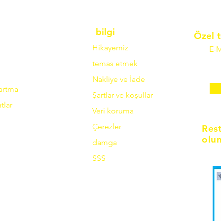
bilgi
Özel t
Hikayemiz
E-M
temas etmek
Nakliye ve İade
zartma
Şartlar ve koşullar
tlar
Veri koruma
Çerezler
Res
olun
damga
SSS