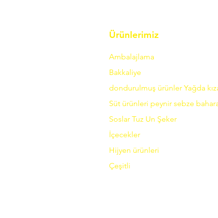
Ürünlerimiz
Ambalajlama
Bakkaliye
dondurulmuş ürünler
Yağda
kı
Süt ürünleri
peynir
sebze
bahara
Soslar
Tuz
Un
Şeker
İçecekler
Hijyen ürünleri
Çeşitli