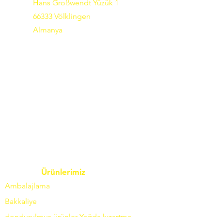
Hans Großwendt Yüzük 1
66333 Völklingen
Almanya
Ürünlerimiz
Ambalajlama
Bakkaliye
dondurulmuş ürünler
Yağda
kızartma