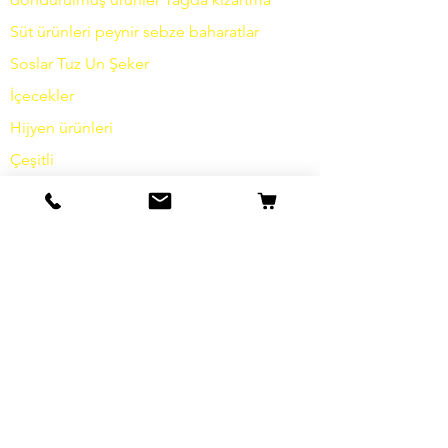
Süt ürünleri
peynir
sebze
baharatlar
Soslar
Tuz
Un
Şeker
İçecekler
Hijyen ürünleri
Çeşitli
bilgi
Hikayemiz
temas etmek
Nakliye ve İade
Şartlar ve koşullar
Veri koruma
Çerezler
damga