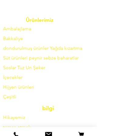
Ürünlerimiz
Ambalajlama
Bakkaliye
dondurulmuş ürünler
Yağda
kızartma
Süt ürünleri
peynir
sebze
baharatlar
Soslar
Tuz
Un
Şeker
İçecekler
Hijyen ürünleri
Çeşitli
bilgi
Hikayemiz
temas etmek