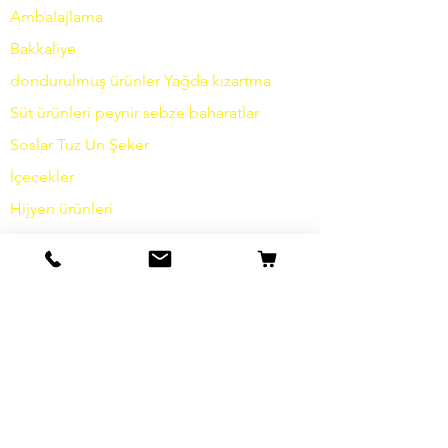
Ambalajlama
Bakkaliye
dondurulmuş ürünler
Yağda
kızartma
Süt ürünleri
peynir
sebze
baharatlar
Soslar
Tuz
Un
Şeker
İçecekler
Hijyen ürünleri
Çeşitli
bilgi
Hikayemiz
temas etmek
Nakliye ve İade
Şartlar ve koşullar
Veri koruma