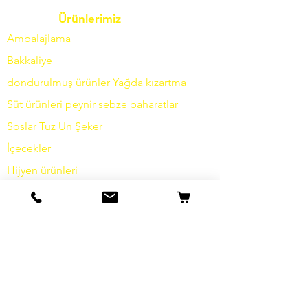
Ürünlerimiz
Ambalajlama
Bakkaliye
dondurulmuş ürünler
Yağda
kızartma
Süt ürünleri
peynir
sebze
baharatlar
Soslar
Tuz
Un
Şeker
İçecekler
Hijyen ürünleri
Çeşitli
bilgi
Hikayemiz
temas etmek
Nakliye ve İade
Şartlar ve koşullar