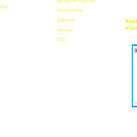
Şartlar ve koşullar
tlar
Veri koruma
Çerezler
Res
olun
damga
SSS