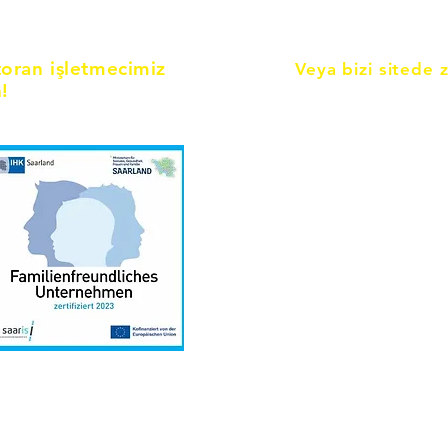
toran işletmecimiz
Veya bizi sitede 
!