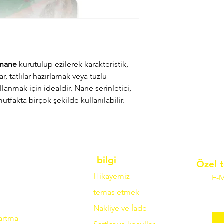
nane
kurutulup ezilerek karakteristik,
r, tatlılar hazırlamak veya tuzlu
nmak için idealdir. Nane serinletici,
mutfakta birçok şekilde kullanılabilir.
bilgi
Özel t
Hikayemiz
E-M
temas etmek
Nakliye ve İade
zartma