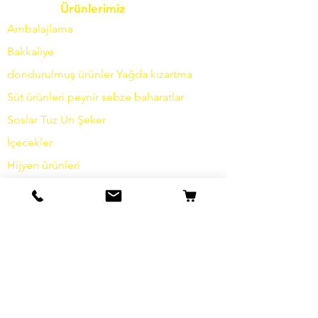
Ürünlerimiz
Ambalajlama
Bakkaliye
dondurulmuş ürünler
Yağda
kızartma
Süt ürünleri
peynir
sebze
baharatlar
Soslar
Tuz
Un
Şeker
İçecekler
Hijyen ürünleri
Çeşitli
bilgi
Hikayemiz
temas etmek
Nakliye ve İade
Şartlar ve koşullar