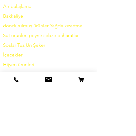
Ambalajlama
Bakkaliye
dondurulmuş ürünler
Yağda
kızartma
Süt ürünleri
peynir
sebze
baharatlar
Soslar
Tuz
Un
Şeker
İçecekler
Hijyen ürünleri
Çeşitli
bilgi
Hikayemiz
temas etmek
Nakliye ve İade
Şartlar ve koşullar
Veri koruma