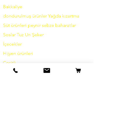
Bakkaliye
dondurulmuş ürünler
Yağda
kızartma
Süt ürünleri
peynir
sebze
baharatlar
Soslar
Tuz
Un
Şeker
İçecekler
Hijyen ürünleri
Çeşitli
bilgi
Hikayemiz
temas etmek
Nakliye ve İade
Şartlar ve koşullar
Veri koruma
Çerezler