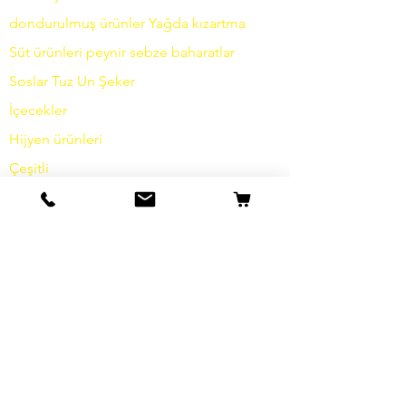
dondurulmuş ürünler
Yağda
kızartma
Süt ürünleri
peynir
sebze
baharatlar
Soslar
Tuz
Un
Şeker
İçecekler
Hijyen ürünleri
Çeşitli
bilgi
Hikayemiz
temas etmek
Nakliye ve İade
Şartlar ve koşullar
Veri koruma
Çerezler
damga