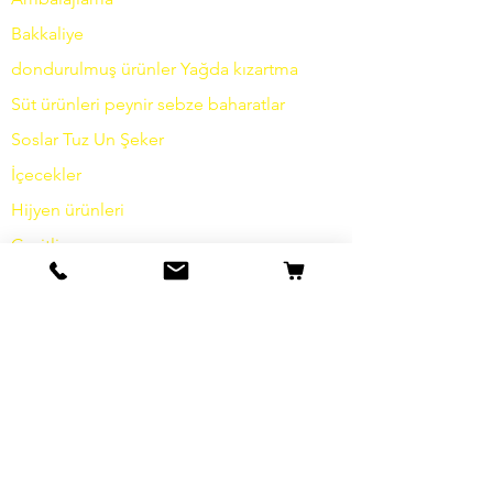
Bakkaliye
dondurulmuş ürünler
Yağda
kızartma
Süt ürünleri
peynir
sebze
baharatlar
Soslar
Tuz
Un
Şeker
İçecekler
Hijyen ürünleri
Çeşitli
bilgi
Hikayemiz
temas etmek
Nakliye ve İade
Şartlar ve koşullar
Veri koruma