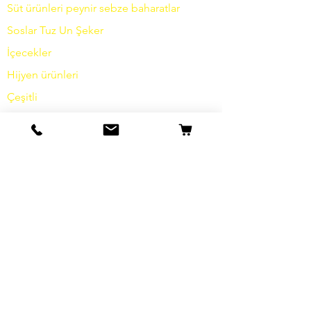
Süt ürünleri
peynir
sebze
baharatlar
Soslar
Tuz
Un
Şeker
İçecekler
Hijyen ürünleri
Çeşitli
bilgi
Hikayemiz
temas etmek
Nakliye ve İade
Şartlar ve koşullar
Veri koruma
Çerezler
damga
SSS