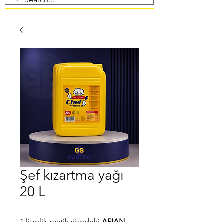
Şef kızartma yağı
20 L
1 litrelik pratik şişedeki
ARIAN