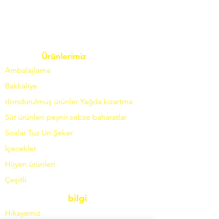
Ürünlerimiz
Ambalajlama
Bakkaliye
dondurulmuş ürünler
Yağda
kızartma
Süt ürünleri
peynir
sebze
baharatlar
Soslar
Tuz
Un
Şeker
İçecekler
Hijyen ürünleri
Çeşitli
bilgi
Hikayemiz