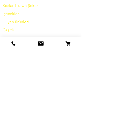
Soslar
Tuz
Un
Şeker
İçecekler
Hijyen ürünleri
Çeşitli
bilgi
Hikayemiz
temas etmek
Nakliye ve İade
Şartlar ve koşullar
Veri koruma
Çerezler
damga
SSS