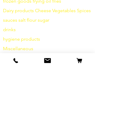
frozen goods
frying
oil fries
Dairy products
Cheese
Vegetables
Spices
sauces
salt
flour
sugar
drinks
hygiene products
Miscellaneous
info
Our Story
contact
Shipping & Returns
Terms and Conditions
data protection
cookies
imprint