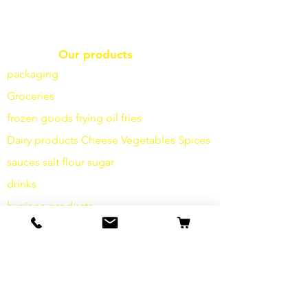
Our products
packaging
Groceries
frozen goods
frying
oil fries
Dairy products
Cheese
Vegetables
Spices
sauces
salt
flour
sugar
drinks
hygiene products
Miscellaneous
info
Our Story
contact